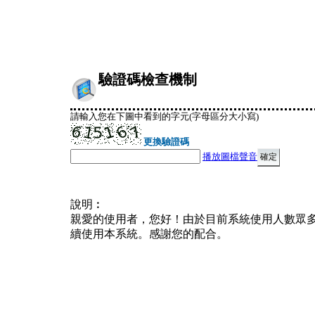
驗證碼檢查機制
請輸入您在下圖中看到的字元(字母區分大小寫)
更換驗證碼
播放圖檔聲音
說明︰
親愛的使用者，您好！由於目前系統使用人數眾
續使用本系統。感謝您的配合。