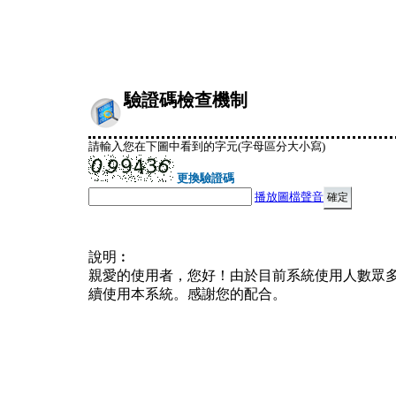
驗證碼檢查機制
請輸入您在下圖中看到的字元(字母區分大小寫)
更換驗證碼
播放圖檔聲音
說明︰
親愛的使用者，您好！由於目前系統使用人數眾
續使用本系統。感謝您的配合。