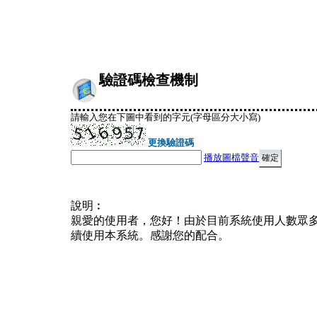
驗證碼檢查機制
請輸入您在下圖中看到的字元(字母區分大小寫)
更換驗證碼
播放圖檔聲音
說明︰
親愛的使用者，您好！由於目前系統使用人數眾
續使用本系統。感謝您的配合。