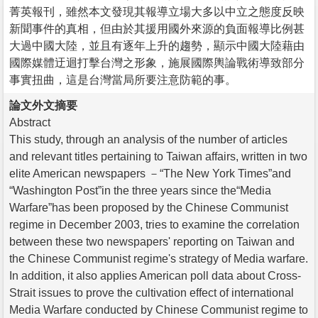
菁英報刊，雖然本文發現其報導立場大多以中立之態度反映
新聞事件的真相，但由於其援用國外來源的負面報導比例甚
大過中國大陸，並且有逐年上升的趨勢，顯示中國大陸藉由
國際媒體迂迴打擊台灣之形象，施展國際輿論戰術導致部分
事實扭曲，這是台灣當局所要注意防範的事。
論文外文摘要
Abstract
This study, through an analysis of the number of articles
and relevant titles pertaining to Taiwan affairs, written in two
elite American newspapers －“The New York Times”and
“Washington Post”in the three years since the“Media
Warfare”has been proposed by the Chinese Communist
regime in December 2003, tries to examine the correlation
between these two newspapers' reporting on Taiwan and
the Chinese Communist regime's strategy of Media warfare.
In addition, it also applies American poll data about Cross-
Strait issues to prove the cultivation effect of international
Media Warfare conducted by Chinese Communist regime to