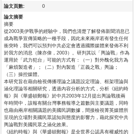
論文頁數:
0
論文摘要
摘要
從2003美伊戰爭的經驗中，我們也清楚了解發佈新聞消息已
成為戰爭宣傳策略的一種手段，因此未來兩岸若有發生任何
衝突時，我們可以預判中共必定會透過國際媒體來發佈不利
於我方的消息（陳亦偉，2003）。研判其以「輿論戰」作為
運用於「武力犯台」可能的方式有：（一）對外醜化我方為
「麻煩製造者」；（二）對內製造「正義之戰」輿論；
（三）操控媒體。
本研究旨在藉由檢視傳播理論之議題設定理論、框架理論與
涵化理論等相關研究，透過內容分析的方式，分析《紐約時
報》與《華盛頓郵報》於中共2003年12月提出輿論戰後兩
年時間中，該報有關台灣事務報導之篇數與主要議題，同時
也藉由兩岸相關議題的美國民調數據，間接檢視菁英媒體所
呈現的立場對美國民眾認知與態度的影響力，藉此探究中共
輿論戰對美國民眾之涵化效果。
《紐約時報》與《華盛頓郵報》是全世界公認具有權威性的