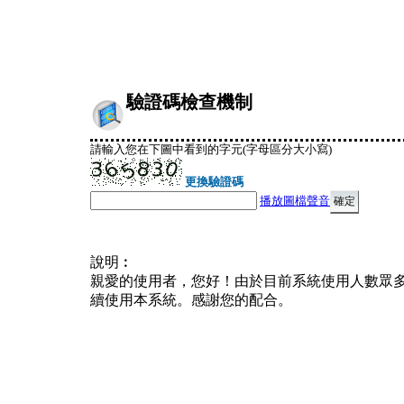
驗證碼檢查機制
請輸入您在下圖中看到的字元(字母區分大小寫)
更換驗證碼
播放圖檔聲音
說明︰
親愛的使用者，您好！由於目前系統使用人數眾
續使用本系統。感謝您的配合。