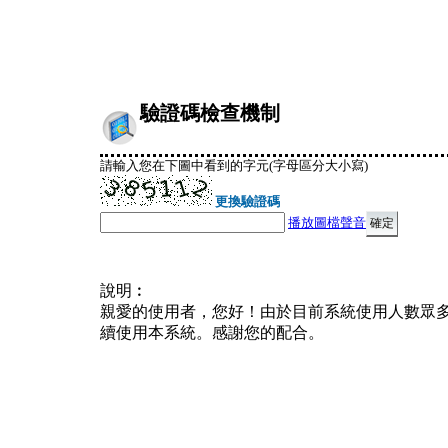
驗證碼檢查機制
請輸入您在下圖中看到的字元(字母區分大小寫)
更換驗證碼
播放圖檔聲音
說明︰
親愛的使用者，您好！由於目前系統使用人數眾
續使用本系統。感謝您的配合。