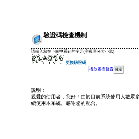
驗證碼檢查機制
請輸入您在下圖中看到的字元(字母區分大小寫)
更換驗證碼
播放圖檔聲音
說明︰
親愛的使用者，您好！由於目前系統使用人數眾
續使用本系統。感謝您的配合。