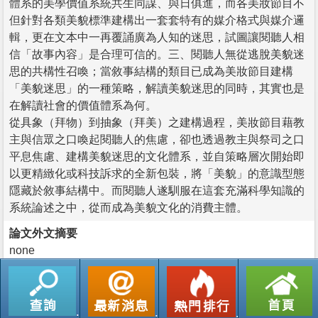
體系的美學價值系統共生同謀、與日俱進，而各美妝節目不
但針對各類美貌標準建構出一套套特有的媒介格式與媒介邏
輯，更在文本中一再覆誦廣為人知的迷思，試圖讓閱聽人相
信「故事內容」是合理可信的。三、閱聽人無從逃脫美貌迷
思的共構性召喚；當敘事結構的類目已成為美妝節目建構
「美貌迷思」的一種策略，解讀美貌迷思的同時，其實也是
在解讀社會的價值體系為何。
從具象（拜物）到抽象（拜美）之建構過程，美妝節目藉教
主與信眾之口喚起閱聽人的焦慮，卻也透過教主與祭司之口
平息焦慮、建構美貌迷思的文化體系，並自策略層次開始即
以更精緻化或科技訴求的全新包裝，將「美貌」的意識型態
隱藏於敘事結構中。而閱聽人遂馴服在這套充滿科學知識的
系統論述之中，從而成為美貌文化的消費主體。
論文外文摘要
none
返回列表