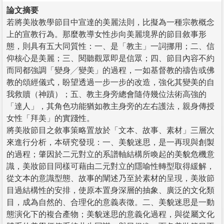
論文摘要
若將美妝教學節目中宣達的美麗法則，比擬為一種宗教概念
上的宣教行為。那麼教導女性步向美麗境界的節目敘事形
態，則具有五大同質性：一、是「教主」一詞挪用；二、信
仰核心是美麗；三、閱聽觀眾即是信眾；四、節目內容不約
而同都強調「變身╱變美」的過程，一如基督教的禱告或佛
教的頌經儀式，盼望透過一步一步的改造，強化其變美的自
我救贖（神蹟）；五、教主身旁總會隨侍幾位法術高強的
「達人」，其角色功能猶如教主身旁的左右護法，親身傳授
女性「拜美」的實踐性。
將美妝節目之敘事策略置放於「文本、故事、素材」三層次
來進行分析，本研究發現：一、美貌迷思，是一再現與創製
的過程；肇因於二元對立的系譜軸結構所喚起的美貌危機意
識，美妝節目同樣可藉由二元對立的隱喻性轉型取得緩解，
從文本的意識型態、故事的闡述乃至於素材的呈現，美妝節
目過結構性的安排，使原本置身深層的抽象、廣泛的文化類
目，成為自然的、合理化的意義表徵。二、美貌迷思是一動
態演化下的複合產物；美貌迷思的意義化過程，與從屬文化