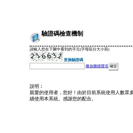
驗證碼檢查機制
請輸入您在下圖中看到的字元(字母區分大小寫)
更換驗證碼
播放圖檔聲音
說明︰
親愛的使用者，您好！由於目前系統使用人數眾
續使用本系統。感謝您的配合。