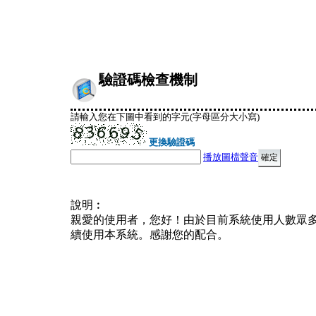
驗證碼檢查機制
請輸入您在下圖中看到的字元(字母區分大小寫)
更換驗證碼
播放圖檔聲音
說明︰
親愛的使用者，您好！由於目前系統使用人數眾
續使用本系統。感謝您的配合。