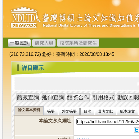
跳
臺
到
灣
主
博
要
碩
內
士
容
論
文
(216.73.216.72) 您好！臺灣時間：2026/08/08 13:45
加
值
:::
詳目顯示
系
統
論文基本資料
摘要
外文摘要
目次
參考文獻
紙本論文
本論文永久網址
: