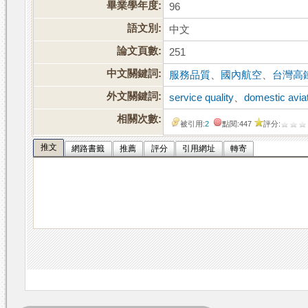
畢業學年度:
96
語文別:
中文
論文頁數:
251
中文關鍵詞:
服務品質
、
國內航空
、
台灣高
外文關鍵詞:
service quality
、
domestic avia
相關次數:
被引用:
2
點閱:447
評分:
推文
網路書籤
推薦
評分
引用網址
轉寄