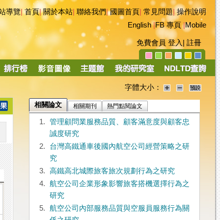
站導覽
|
首頁
|
關於本站
|
聯絡我們
|
國圖首頁
|
常見問題
|
操作說明
English
|
FB 專頁
|
Mobile
免費會員
登入
|
註冊
字體大小：
相關論文
相關期刊
熱門點閱論文
1.
管理顧問業服務品質、顧客滿意度與顧客忠
誠度研究
2.
台灣高鐵通車後國內航空公司經營策略之研
究
3.
高鐵高北城際旅客旅次規劃行為之研究
4.
航空公司企業形象影響旅客搭機選擇行為之
研究
5.
航空公司內部服務品質與空服員服務行為關