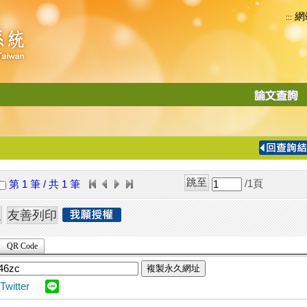
網
:::
功
能
切
換
導
覽
/1
頁
第 1 筆 / 共 1 筆
列
QR Code
複製永久網址
Twitter