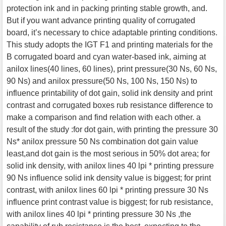
protection ink and in packing printing stable growth, and.
But if you want advance printing quality of corrugated
board, it’s necessary to chice adaptable printing conditions.
This study adopts the IGT F1 and printing materials for the
B corrugated board and cyan water-based ink, aiming at
anilox lines(40 lines, 60 lines), print pressure(30 Ns, 60 Ns,
90 Ns) and anilox pressure(50 Ns, 100 Ns, 150 Ns) to
influence printability of dot gain, solid ink density and print
contrast and corrugated boxes rub resistance difference to
make a comparison and find relation with each other. a
result of the study :for dot gain, with printing the pressure 30
Ns* anilox pressure 50 Ns combination dot gain value
least,and dot gain is the most serious in 50% dot area; for
solid ink density, with anilox lines 40 lpi * printing pressure
90 Ns influence solid ink density value is biggest; for print
contrast, with anilox lines 60 lpi * printing pressure 30 Ns
influence print contrast value is biggest; for rub resistance,
with anilox lines 40 lpi * printing pressure 30 Ns ,the