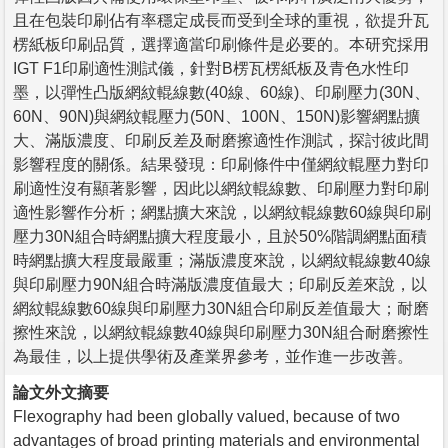
且在包裝印刷佔有率穩定成長而受到全球的重視，欲提升瓦
楞紙板印刷品質，選擇適當印刷條件是必要的。本研究採用
IGT F1印刷適性測試儀，針對B楞瓦楞紙板及青色水性印
墨，以彈性凸版網紋輥線數(40線、60線)、印刷壓力(30N、
60N、90N)與網紋輥壓力(50N、100N、150N)影響網點擴
大、滿版濃度、印刷反差及耐磨擦適性作測試，探討彼此間
影響程度的關係。結果發現：印刷條件中僅網紋輥壓力對印
刷適性沒有顯著影響，因此以網紋輥線數、印刷壓力對印刷
適性影響作分析；網點擴大來說，以網紋輥線數60線與印刷
壓力30N組合時網點擴大程度最小，且於50%階調網點面積
時網點擴大程度最嚴重；滿版濃度來說，以網紋輥線數40線
與印刷壓力90N組合時滿版濃度值最大；印刷反差來說，以
網紋輥線數60線與印刷壓力30N組合印刷反差值最大；耐磨
擦性來說，以網紋輥線數40線與印刷壓力30N組合耐磨擦性
為最佳，以上提供學術及產業界參考，並作進一步改善。
論文外文摘要
Flexography had been globally valued, because of two
advantages of broad printing materials and environmental