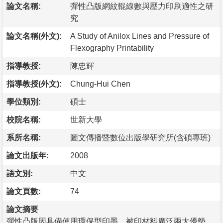
論文名稱:
彈性凸版網紋輥線數與壓力印刷適性之研
究
論文名稱(外文):
A Study of Anilox Lines and Pressure of
Flexography Printability
指導教授:
陳忠輝
指導教授(外文):
Chung-Hui Chen
學位類別:
碩士
校院名稱:
世新大學
系所名稱:
圖文傳播暨數位出版學研究所(含碩專班)
論文出版年:
2008
語文別:
中文
論文頁數:
74
論文摘要
彈性凸版因具備使用環保型印墨、被印材料廣泛兩大優勢，