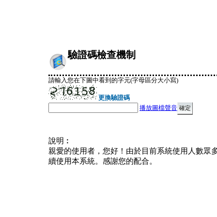
驗證碼檢查機制
請輸入您在下圖中看到的字元(字母區分大小寫)
更換驗證碼
播放圖檔聲音
說明︰
親愛的使用者，您好！由於目前系統使用人數眾
續使用本系統。感謝您的配合。