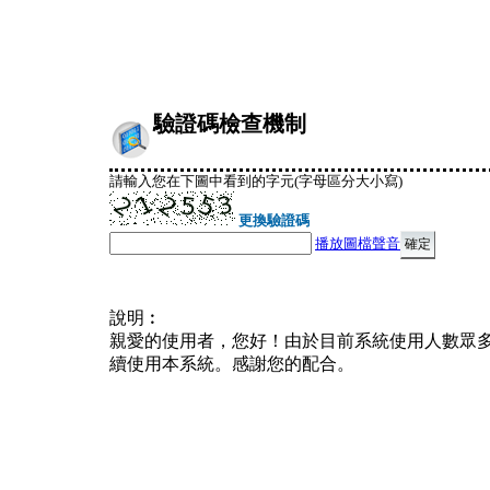
驗證碼檢查機制
請輸入您在下圖中看到的字元(字母區分大小寫)
更換驗證碼
播放圖檔聲音
說明︰
親愛的使用者，您好！由於目前系統使用人數眾
續使用本系統。感謝您的配合。