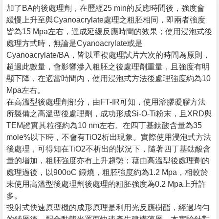
加了BA的後處理劑，在歷經25 min的反應時間後，強度會
緩慢上升至與Cyanoacrylate處理之粗胚相同，即兩者強度
皆為15 Mpa左右，達成延緩反應時間的效果；使用浸泡式後
處理方式時，無論是Cyanoacrylate或是
Cyanoacrylate/BA，皆以重複處理試片六次的時間為原則，
超過此數量，會影響滲入粗胚之後處理劑重量，且強度有明
顯下降，在適當時間內，使用浸泡式方法後處理強度約為10
Mpa左右。
在高溫型後處理劑部分，由FT-IR可知，使用溶膠凝膠方法
所製備之高溫型後處理劑，成功形成Si-O-Ti粉末，且XRD與
TEM證實其粒徑約為10 nm左右。在四丁基鈦酸含量為35
mole%以下時，不會有TiO2析出現象。實際使用浸泡式方法
後處理，可得知在TiO2不析出的狀況下，隨著四丁基鈦酸含
量的增加，粗胚強度亦有上升趨勢；藉由高溫型後處理劑的
處理過後，以900oC 鍛燒，粗胚強度約為1.2 Mpa，相較於
未使用高溫型後處理劑後處理的粗胚強度為0.2 Mpa上升許
多。
投射式快速原型機的成形原理是利用光反應樹酯，經過均勻