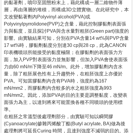
的黏著劑，噴印至固態粉末上，藉此構成一層二維物件薄
層，再由薄層的堆積，而構成3D立體實物。在此研究中，本
文改變黏著劑內Polyvinyl alcohol(PVA)或
Polyvinylpyrrolidone(PVP)之含量，藉此控制膠黏劑表面張
力與黏度，並且探討PVA與含水量對粗胚(Green part)強度的
影響。由實驗結果可知，分別在PVA含量14 wt%與PVP含量
17 wt%時，膠黏劑黏度分別達30 cp與28 cp，此為CANON
印表機噴頭所能接受的黏度極限；在膠黏劑的表面張力方
面，加入PVP對表面張力並無影響，但加入PVA會使表面張
力由60 mN/m下降至46 mN/m。此外，增加膠黏劑內含水
量，除了粗胚展色性有上升趨勢外，在粗胚強度上亦優於
PVA。可知當膠黏劑內含有PVA時，強度約為167
mN/mm2，而膠黏劑內含較多的水之粗胚強度為993
mN/mm2。因此，添加PVA的目的主要是調整黏度，改變表
面張力為主，以達到將來可能置換各種不同噴頭的使用標
準。
在粗胚之常溫型後處理劑部分，由實驗可知以瞬間膠
(Cyanoacrylate)掺雜丙烯酸丁酯(Butyl acrylate, BA)做為後
處理劑將可延長Curing 時間，且達到強度不減弱的目的。添