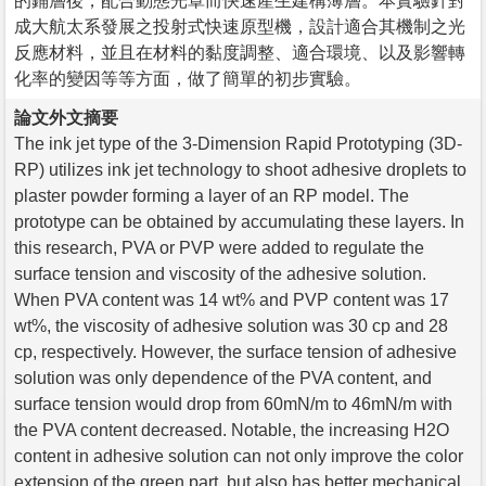
的鋪層後，配合動態光罩而快速產生建構薄層。本實驗針對
成大航太系發展之投射式快速原型機，設計適合其機制之光
反應材料，並且在材料的黏度調整、適合環境、以及影響轉
化率的變因等等方面，做了簡單的初步實驗。
論文外文摘要
The ink jet type of the 3-Dimension Rapid Prototyping (3D-
RP) utilizes ink jet technology to shoot adhesive droplets to
plaster powder forming a layer of an RP model. The
prototype can be obtained by accumulating these layers. In
this research, PVA or PVP were added to regulate the
surface tension and viscosity of the adhesive solution.
When PVA content was 14 wt% and PVP content was 17
wt%, the viscosity of adhesive solution was 30 cp and 28
cp, respectively. However, the surface tension of adhesive
solution was only dependence of the PVA content, and
surface tension would drop from 60mN/m to 46mN/m with
the PVA content decreased. Notable, the increasing H2O
content in adhesive solution can not only improve the color
extension of the green part, but also has better mechanical