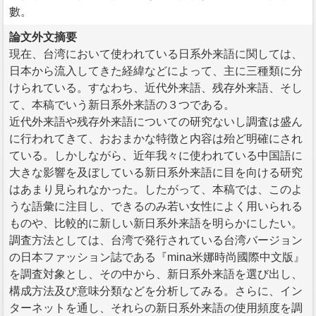
數。
論文外文摘要
現在、台湾において使われている日系外来語に関しては、
日本から流入してきた経緯などによって、主に三種類に分
けられている。すなわち、近代外来語、残存外来語、そし
て、本稿でいう新日系外来語の３つである。
近代外来語や残存外来語についての研究ないし調査は盛ん
に行われてきて、おおまかな特徴と内容は殆ど明確にされ
ている。しかしながら、近年我々に使われている中国語に
大きな影響を及ぼしている新日系外来語に目を向ける研究
はあまり見られなかった。したがって、本稿では、このよ
うな語彙に注目し、できるのみ若い女性によく用いられる
ものや、比較的に新しい新日系外来語を明らかにしたい。
調査方法としては、台湾で発行されている台湾バージョン
の日本ファッション誌である『mina米娜時尚國際中文版』
を調査対象とし、その中から、新日系外来語を選び出し、
構成方法及び意味分類などを分析してみる。さらに、イン
ターネットを通し、それらの新日系外来語の使用頻度を調