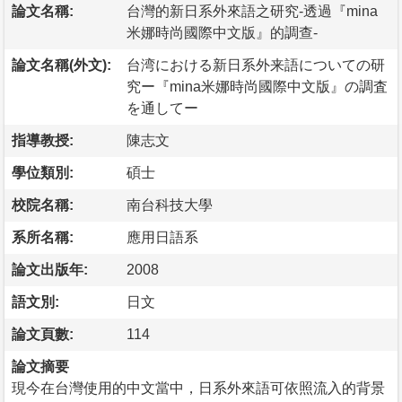
論文名稱:
台灣的新日系外來語之研究-透過『mina
米娜時尚國際中文版』的調查-
論文名稱(外文):
台湾における新日系外来語についての研
究ー『mina米娜時尚國際中文版』の調査
を通してー
指導教授:
陳志文
學位類別:
碩士
校院名稱:
南台科技大學
系所名稱:
應用日語系
論文出版年:
2008
語文別:
日文
論文頁數:
114
論文摘要
現今在台灣使用的中文當中，日系外來語可依照流入的背景