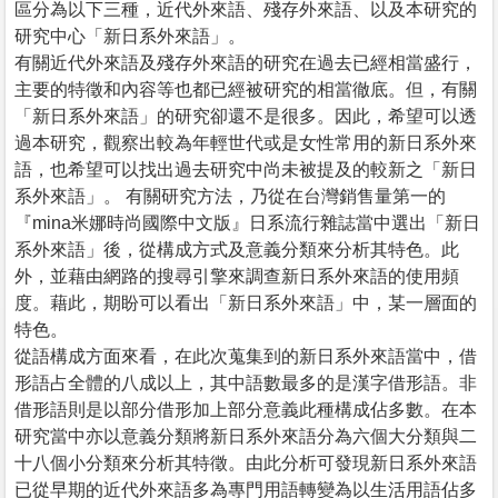
區分為以下三種，近代外來語、殘存外來語、以及本研究的
研究中心「新日系外來語」。
有關近代外來語及殘存外來語的研究在過去已經相當盛行，
主要的特徵和內容等也都已經被研究的相當徹底。但，有關
「新日系外來語」的研究卻還不是很多。因此，希望可以透
過本研究，觀察出較為年輕世代或是女性常用的新日系外來
語，也希望可以找出過去研究中尚未被提及的較新之「新日
系外來語」。 有關研究方法，乃從在台灣銷售量第一的
『mina米娜時尚國際中文版』日系流行雜誌當中選出「新日
系外來語」後，從構成方式及意義分類來分析其特色。此
外，並藉由網路的搜尋引擎來調查新日系外來語的使用頻
度。藉此，期盼可以看出「新日系外來語」中，某一層面的
特色。
從語構成方面來看，在此次蒐集到的新日系外來語當中，借
形語占全體的八成以上，其中語數最多的是漢字借形語。非
借形語則是以部分借形加上部分意義此種構成佔多數。在本
研究當中亦以意義分類將新日系外來語分為六個大分類與二
十八個小分類來分析其特徵。由此分析可發現新日系外來語
已從早期的近代外來語多為專門用語轉變為以生活用語佔多