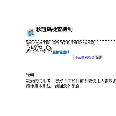
驗證碼檢查機制
請輸入您在下圖中看到的字元(字母區分大小寫)
更換驗證碼
播放圖檔聲音
說明︰
親愛的使用者，您好！由於目前系統使用人數眾
續使用本系統。感謝您的配合。