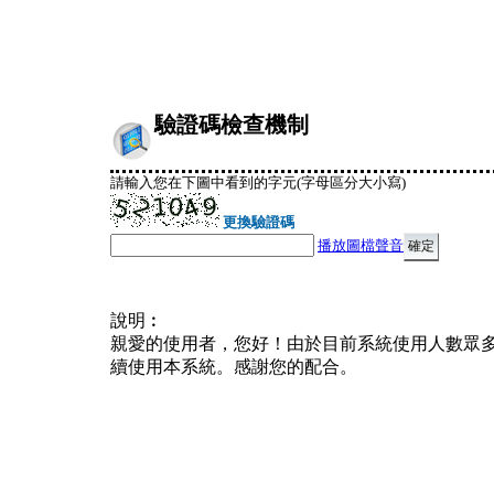
驗證碼檢查機制
請輸入您在下圖中看到的字元(字母區分大小寫)
更換驗證碼
播放圖檔聲音
說明︰
親愛的使用者，您好！由於目前系統使用人數眾
續使用本系統。感謝您的配合。