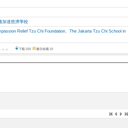
雅加達慈濟學校
passion Relief Tzu Chi Foundation
、
The Jakarta Tzu Chi School in
下載:320
書目收藏:10