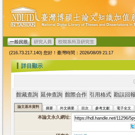
跳
臺
到
灣
主
博
要
碩
內
士
容
論
文
(216.73.217.140) 您好！臺灣時間：2026/08/09 21:17
加
值
:::
詳目顯示
系
統
論文基本資料
摘要
外文摘要
目次
參考文獻
電子全文
本論文永久網址
: