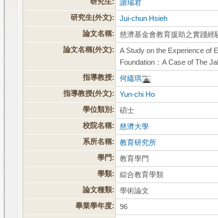
研究生:
謝瑞君
研究生(外文):
Jui-chun Hsieh
論文名稱:
慈濟基金會教育援助之實踐經
論文名稱(外文):
A Study on the Experience of 
Foundation：A Case of The Jak
指導教授:
何縕琪
指導教授(外文):
Yun-chi Ho
學位類別:
碩士
校院名稱:
慈濟大學
系所名稱:
教育研究所
學門:
教育學門
學類:
綜合教育學類
論文種類:
學術論文
畢業學年度:
96