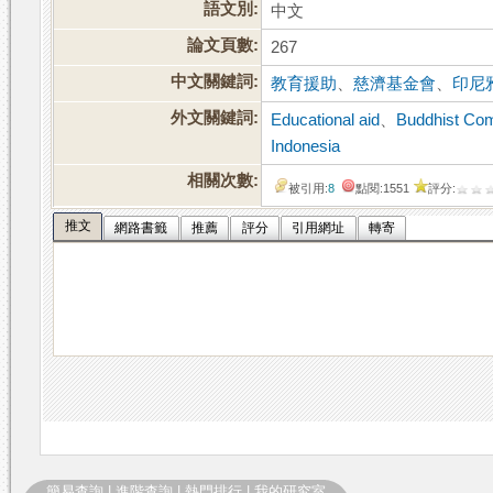
語文別:
中文
論文頁數:
267
中文關鍵詞:
教育援助
、
慈濟基金會
、
印尼
外文關鍵詞:
Educational aid
、
Buddhist Com
Indonesia
相關次數:
被引用:
8
點閱:1551
評分:
推文
網路書籤
推薦
評分
引用網址
轉寄
簡易查詢
|
進階查詢
|
熱門排行
|
我的研究室