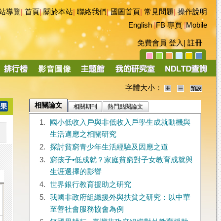
站導覽
|
首頁
|
關於本站
|
聯絡我們
|
國圖首頁
|
常見問題
|
操作說明
English
|
FB 專頁
|
Mobile
免費會員
登入
|
註冊
字體大小：
相關論文
相關期刊
熱門點閱論文
1.
國小低收入戶與非低收入戶學生成就動機與
生活適應之相關研究
2.
探討貧窮青少年生活經驗及因應之道
3.
窮孩子•低成就？家庭貧窮對子女教育成就與
生涯選擇的影響
4.
世界銀行教育援助之研究
5.
我國非政府組織援外與扶貧之研究：以中華
至善社會服務協會為例