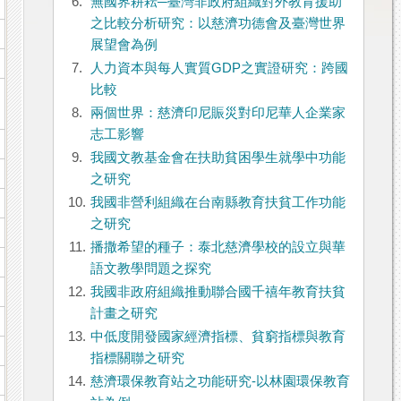
6.
無國界耕耘─臺灣非政府組織對外教育援助
之比較分析研究：以慈濟功德會及臺灣世界
展望會為例
7.
人力資本與每人實質GDP之實證研究：跨國
比較
8.
兩個世界：慈濟印尼賑災對印尼華人企業家
志工影響
9.
我國文教基金會在扶助貧困學生就學中功能
之研究
10.
我國非營利組織在台南縣教育扶貧工作功能
之研究
11.
播撒希望的種子：泰北慈濟學校的設立與華
語文教學問題之探究
12.
我國非政府組織推動聯合國千禧年教育扶貧
計畫之研究
13.
中低度開發國家經濟指標、貧窮指標與教育
指標關聯之研究
14.
慈濟環保教育站之功能研究-以林園環保教育