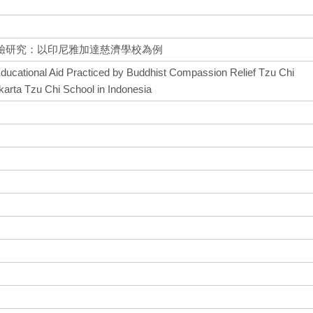
驗研究：以印尼雅加達慈濟學校為例
Educational Aid Practiced by Buddhist Compassion Relief Tzu Chi
arta Tzu Chi School in Indonesia