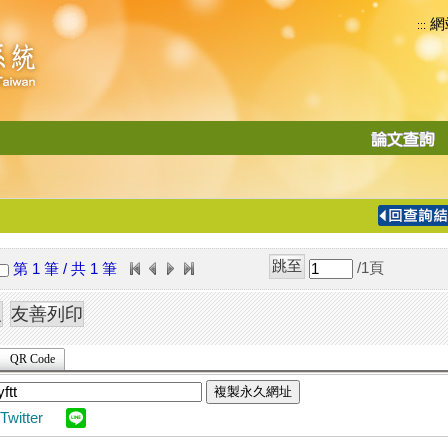
網
:::
功
能
切
換
導
覽
/1
頁
第 1 筆 / 共 1 筆
列
QR Code
複製永久網址
Twitter