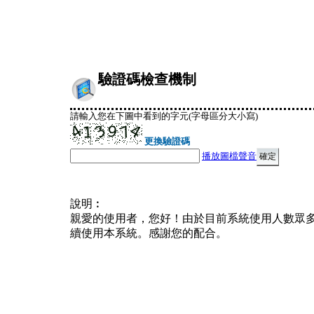
驗證碼檢查機制
請輸入您在下圖中看到的字元(字母區分大小寫)
更換驗證碼
播放圖檔聲音
說明︰
親愛的使用者，您好！由於目前系統使用人數眾
續使用本系統。感謝您的配合。