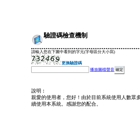
驗證碼檢查機制
請輸入您在下圖中看到的字元(字母區分大小寫)
更換驗證碼
播放圖檔聲音
說明︰
親愛的使用者，您好！由於目前系統使用人數眾
續使用本系統。感謝您的配合。