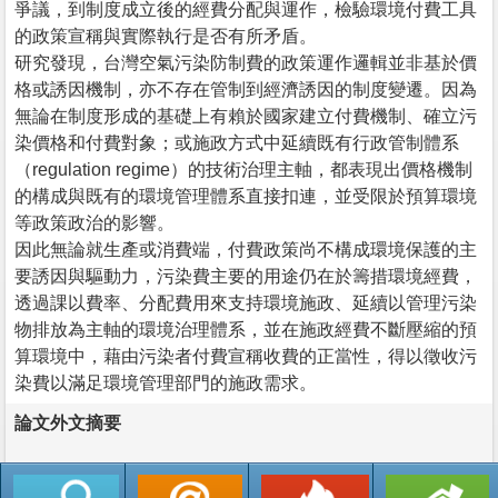
爭議，到制度成立後的經費分配與運作，檢驗環境付費工具
的政策宣稱與實際執行是否有所矛盾。
研究發現，台灣空氣污染防制費的政策運作邏輯並非基於價
格或誘因機制，亦不存在管制到經濟誘因的制度變遷。因為
無論在制度形成的基礎上有賴於國家建立付費機制、確立污
染價格和付費對象；或施政方式中延續既有行政管制體系
（regulation regime）的技術治理主軸，都表現出價格機制
的構成與既有的環境管理體系直接扣連，並受限於預算環境
等政策政治的影響。
因此無論就生產或消費端，付費政策尚不構成環境保護的主
要誘因與驅動力，污染費主要的用途仍在於籌措環境經費，
透過課以費率、分配費用來支持環境施政、延續以管理污染
物排放為主軸的環境治理體系，並在施政經費不斷壓縮的預
算環境中，藉由污染者付費宣稱收費的正當性，得以徵收污
染費以滿足環境管理部門的施政需求。
論文外文摘要