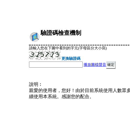
驗證碼檢查機制
請輸入您在下圖中看到的字元(字母區分大小寫)
更換驗證碼
播放圖檔聲音
說明︰
親愛的使用者，您好！由於目前系統使用人數眾
續使用本系統。感謝您的配合。