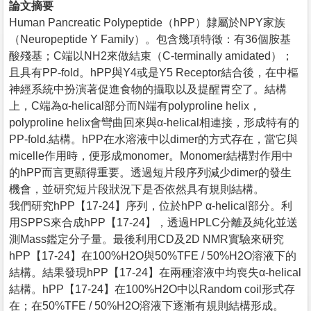
論文摘要
Human Pancreatic Polypeptide（hPP）隸屬於NPY家族
（Neuropeptide Y Family）。包含幾項特徵：有36個胺基
酸殘基；C端以NH2來做結束（C-terminally amidated）；
且具有PP-fold。hPP與Y4或是Y5 Receptor結合後，在中樞
神經系統中扮演著促進食物的攝取以及提醒胃空了。結構
上，C端為α-helical部分而N端有polyproline helix，
polyproline helix會彎曲回來與α-helical相連接，形成特有的
PP-fold.結構。hPP在水溶液中以dimer的方式存在，當它與
micelle作用時，便形成monomer。Monomer結構對作用中
的hPP而言更顯得重要。透過短片段序列減少dimer的發生
機會，並研究短片段狀況下是否依然具有規則結構。
我們研究hPP【17-24】序列，位於hPP α-helical部分。利
用SPPS來合成hPP【17-24】，透過HPLC分離及純化並送
測Mass鑑定分子量。最後利用CD及2D NMR實驗來研究
hPP【17-24】在100%H2O與50%TFE / 50%H2O溶液下的
結構。結果發現hPP【17-24】在兩種溶液中均喪失α-helical
結構。hPP【17-24】在100%H2O中以Random coil形式存
在；在50%TFE / 50%H2O溶液下逐漸有規則結構形成。