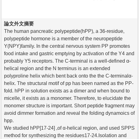
論文外文摘要
The human pancreatic polypeptide(hPP), a 36-residue,
polypeptide hormone is a member of the neuropeptide
Y(NPY)family. In the central nervous system PP promotes
food intake and gastric emptying by activation of the Y4 and
probably Y5 receptors. The C-terminal is a well-defined α-
helical region and the N terminus is an extended
polyproline helix which bent back onto the the C-terminalα-
helix. The structural motif of pp has been named as the PP-
fold. hPP in solution exists as a dimer and when bound to
micelle, it exists as a monomer. Therefore, to elucidate the
monomer structure is important. Short peptide fragment may
avoid dimmer formation and reveal the folding dynamoics of
hpp.
We studied hPP[17-24] ,of α-helical region, and used SPPS
method for synthesizing the residues17-24.Isolation and