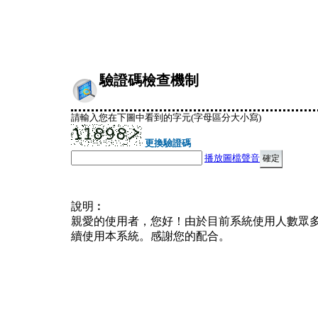
驗證碼檢查機制
請輸入您在下圖中看到的字元(字母區分大小寫)
更換驗證碼
播放圖檔聲音
說明︰
親愛的使用者，您好！由於目前系統使用人數眾
續使用本系統。感謝您的配合。