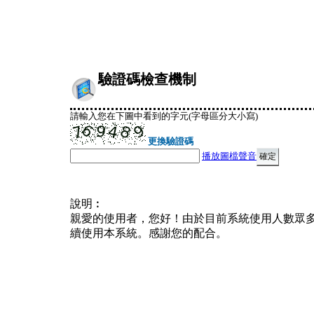
驗證碼檢查機制
請輸入您在下圖中看到的字元(字母區分大小寫)
更換驗證碼
播放圖檔聲音
說明︰
親愛的使用者，您好！由於目前系統使用人數眾
續使用本系統。感謝您的配合。