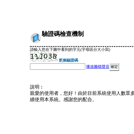
驗證碼檢查機制
請輸入您在下圖中看到的字元(字母區分大小寫)
更換驗證碼
播放圖檔聲音
說明︰
親愛的使用者，您好！由於目前系統使用人數眾
續使用本系統。感謝您的配合。