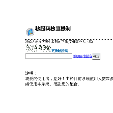
驗證碼檢查機制
請輸入您在下圖中看到的字元(字母區分大小寫)
更換驗證碼
播放圖檔聲音
說明︰
親愛的使用者，您好！由於目前系統使用人數眾
續使用本系統。感謝您的配合。