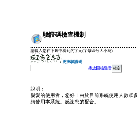
驗證碼檢查機制
請輸入您在下圖中看到的字元(字母區分大小寫)
更換驗證碼
播放圖檔聲音
說明︰
親愛的使用者，您好！由於目前系統使用人數眾
續使用本系統。感謝您的配合。