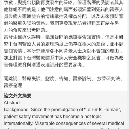
致歉，與提出預防再度發生的策略。管理階層的受訪者與其
他群組不同的是：他們注意的層面必須涵蓋到犯錯的醫療人
員與病人家屬雙方的情緒掌控及權益分配，以及未來預防類
似的醫療失誤的策略。我們更發現受訪者很難真正站在另一
方的角度來思考問題。
當發生醫療失誤時，毫無疑問的應該要告知實情，但是本研
究中台灣醫療人員的處理態度上仍存在很大的差距，並不願
告知實情，本研究釐清各不同背景人士所以不告知的理由，
加上對當下台灣醫療體系中病人安全機制之反省，可做為改
善倫理教育與溝通表達訓練的重要參考。
關鍵詞：醫療失誤、態度、告知、醫療訴訟、 放聲研究法、
醫療倫理
論文外文摘要
Abstract
Background: Since the promulgation of “To Err Is Human”,
patient safety movement has become a hot topic
internationally. Miserable consequences of several medical