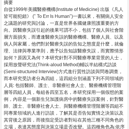
摘要
自從1999年美國醫療機構(Institute of Medicine) 出版《凡人
皆可能犯錯》 (" To Err Is Human")一書以來，有關病人安全
之議題的研究與討論，一直是世界各國健康照護重要的方
向。因醫療失誤引起的後果可謂不小，包括了個人與社會階
層方面損失，而遭逢醫療失誤的醫療機構、醫療人員、以及
病人與家屬，他們對於醫療失誤的告知之態度是什麼，就倫
理、法律與專業準則，應予以告知該醫療失誤，而實際情形
如何？原因又為何？本研究針對不同醫療專業背景的人士，
採用放聲研究法(Think-aloud Method)輔以半結構式訪談
(Semi-structured Interview)方式進行質性訪談與問卷調查，
而本研究受訪者分為四組，這四組分別涵蓋下列不同領域的
人員: 包括醫師、護士、非醫療社會人士、醫療機構管理階
層等四組人員，每組各四至五名，本研究採用一個假想的案
例，內容是一個新生兒加護病房中的醫療失誤案例，針對醫
師、護士、非醫療社會人士、與醫療機構管理階層等四組不
同專業領域的人進行訪談，了解其是否告知實情之決策以及
其背後之原因，而後指定受訪者對站在其他三種不同角色的
立場，表達其態度與決策立場是否改變。這四種角色為:依序