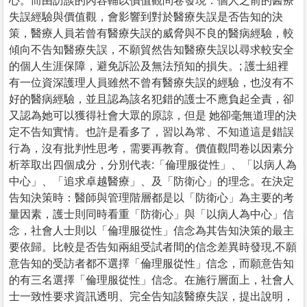
心。而由訪談的內容輔以價值觀問卷發現：個人之前的醫療
失誤經驗與價值觀，會影響到對於醫療失誤是否告知的決
策，醫療人員若曾有醫療失誤的威脅與不良的醫病經驗，較
傾向不告知醫療失誤，不願貿然告知醫療失誤以尋求較安全
的個人生涯保障，避免訴訟及無法預知的損失。; 護士組裡
有一位資深護理人員雖然不曾有醫療失誤的經驗，也沒有不
好的醫病經驗，並且認為該名犯錯的護士不應負起全責，卻
又認為她可以獲得社會大眾的原諒，但是 她卻毫無道理的決
定不告知實情。也許是看多了，習以為常、不知道這是錯誤
行為，沒有批判性思考，需要再教育。價值觀問卷以因素分
析萃取出四個成分，分別代表:「倫理服從性」、「以病人為
中心」、「追求卓越醫療」、及「防衛心」的理念。在決定
告知決策時：醫師與管理階層都是以「防衛心」為主要的考
量因素，護士則同時看重「防衛心」與「以病人為中心」信
念，社會人士則以「倫理服從性」信念為其告知決策的最主
要依歸。比較是否告知兩組受試者間的信念差異時發現,不願
意告知的受訪者都不選擇「倫理服從性」信念，而願意告知
的有三名選擇「倫理服從性」信念。在施行層面上，社會人
士一致性要求資訊透明、完全告知該醫療失誤，提出說明，