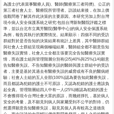
為護士(代表當事醫療人員)、醫師(醫療第三者同儕)、公正的
第三者社會人士、醫療院所管理者。訪談結束後，在加上價
值觀問卷了解其作此決策的主要原因。本研究另加上對台灣
現今病人安全保護系統之研究:包括台灣新制醫院評鑑之標
準，並以台北市立萬芳醫院(醫學中心)的病人安全保護系統
為例，報告其執行的實際情況。結果顯示：四個不同的受訪
群組對於是否告知的決策結果有統計上差異，其中醫師群組
與社會人士群組呈現兩個極端結果，醫師組全都不願意告知
醫療失誤實情，社會人士全都主張要完全告知醫療失誤實
情，而在護士組與管理階層分別有(2/5)40%與25%(1/4)願意
告知醫療失誤。不告知醫療失誤的醫師與護士群組中的受訪
者，主要是基於其過去有醫療失誤的威脅或有不良的醫病經
驗；社會人士組的五人全部(100%)認為要告知此醫療失誤，
而且都認為犯錯的護士不可原諒，又認為犯錯的護士應該負
起全責。管理階層組四人中有一人(25%)雖認為犯錯的護士
不會獲得現今台灣社會大眾的原諒，而幾經掙扎，基於病人
安全的考量，及不願見到病人與家屬受到不公平的對待，仍
然選擇願意告知醫療失誤，顯見其個人具有較高之道德良