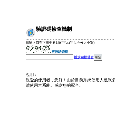
驗證碼檢查機制
請輸入您在下圖中看到的字元(字母區分大小寫)
更換驗證碼
播放圖檔聲音
說明︰
親愛的使用者，您好！由於目前系統使用人數眾
續使用本系統。感謝您的配合。