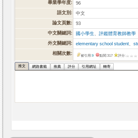
畢業學年度:
96
語文別:
中文
論文頁數:
93
中文關鍵詞:
國小學生
、
評鑑體育教師教學
外文關鍵詞:
elementary school student
、
st
相關次數:
被引用:
9
點閱:317
評分:
推文
網路書籤
推薦
評分
引用網址
轉寄