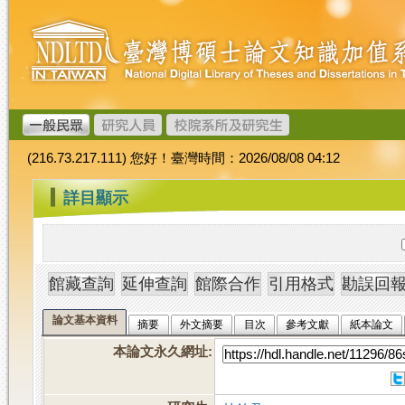
跳
臺
到
灣
主
博
要
碩
內
士
容
論
文
(216.73.217.111) 您好！臺灣時間：2026/08/08 04:12
加
值
:::
詳目顯示
系
統
論文基本資料
摘要
外文摘要
目次
參考文獻
紙本論文
本論文永久網址
: