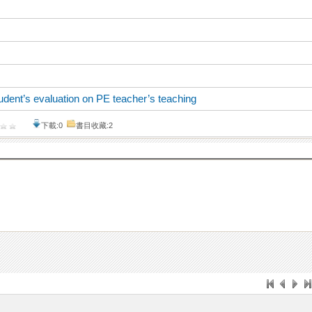
udent’s evaluation on PE teacher’s teaching
下載:0
書目收藏:2