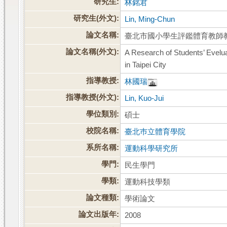
研究生:
林銘君
研究生(外文):
Lin, Ming-Chun
論文名稱:
臺北市國小學生評鑑體育教師
論文名稱(外文):
A Research of Students’ Evelu
in Taipei City
指導教授:
林國瑞
指導教授(外文):
Lin, Kuo-Jui
學位類別:
碩士
校院名稱:
臺北巿立體育學院
系所名稱:
運動科學研究所
學門:
民生學門
學類:
運動科技學類
論文種類:
學術論文
論文出版年:
2008