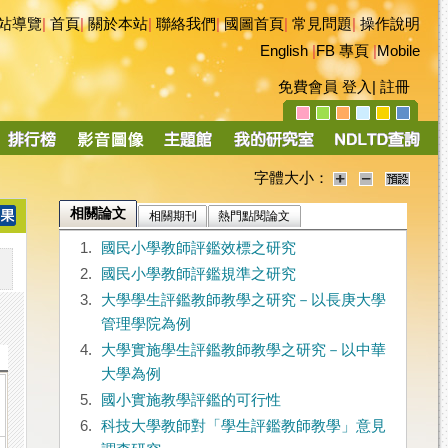
站導覽
|
首頁
|
關於本站
|
聯絡我們
|
國圖首頁
|
常見問題
|
操作說明
English
|
FB 專頁
|
Mobile
免費會員
登入
|
註冊
字體大小：
相關論文
相關期刊
熱門點閱論文
1.
國民小學教師評鑑效標之研究
2.
國民小學教師評鑑規準之研究
3.
大學學生評鑑教師教學之研究－以長庚大學
管理學院為例
4.
大學實施學生評鑑教師教學之研究－以中華
大學為例
5.
國小實施教學評鑑的可行性
6.
科技大學教師對「學生評鑑教師教學」意見