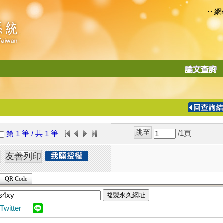
網
:::
功
能
切
換
導
覽
/1
頁
第 1 筆 / 共 1 筆
列
QR Code
複製永久網址
Twitter