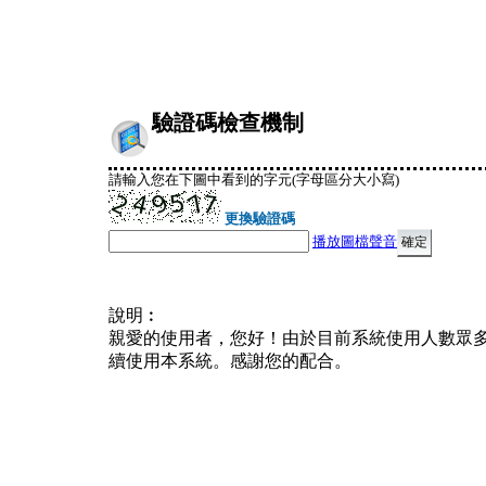
驗證碼檢查機制
請輸入您在下圖中看到的字元(字母區分大小寫)
更換驗證碼
播放圖檔聲音
說明︰
親愛的使用者，您好！由於目前系統使用人數眾
續使用本系統。感謝您的配合。