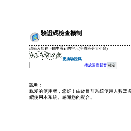
驗證碼檢查機制
請輸入您在下圖中看到的字元(字母區分大小寫)
更換驗證碼
播放圖檔聲音
說明︰
親愛的使用者，您好！由於目前系統使用人數眾
續使用本系統。感謝您的配合。