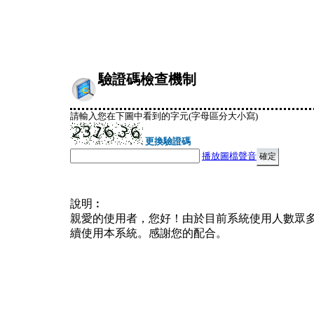
驗證碼檢查機制
請輸入您在下圖中看到的字元(字母區分大小寫)
更換驗證碼
播放圖檔聲音
說明︰
親愛的使用者，您好！由於目前系統使用人數眾
續使用本系統。感謝您的配合。