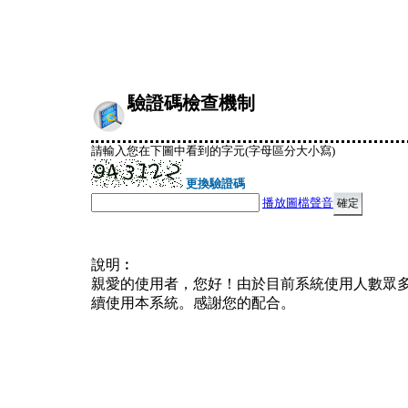
驗證碼檢查機制
請輸入您在下圖中看到的字元(字母區分大小寫)
更換驗證碼
播放圖檔聲音
說明︰
親愛的使用者，您好！由於目前系統使用人數眾
續使用本系統。感謝您的配合。