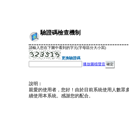
驗證碼檢查機制
請輸入您在下圖中看到的字元(字母區分大小寫)
更換驗證碼
播放圖檔聲音
說明︰
親愛的使用者，您好！由於目前系統使用人數眾
續使用本系統。感謝您的配合。