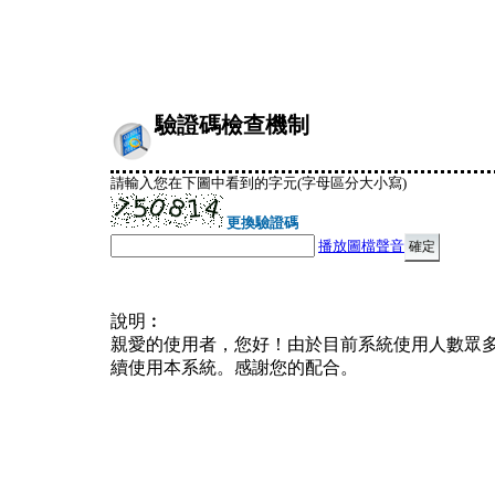
驗證碼檢查機制
請輸入您在下圖中看到的字元(字母區分大小寫)
更換驗證碼
播放圖檔聲音
說明︰
親愛的使用者，您好！由於目前系統使用人數眾
續使用本系統。感謝您的配合。