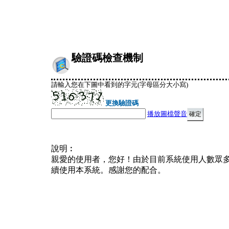
驗證碼檢查機制
請輸入您在下圖中看到的字元(字母區分大小寫)
更換驗證碼
播放圖檔聲音
說明︰
親愛的使用者，您好！由於目前系統使用人數眾
續使用本系統。感謝您的配合。