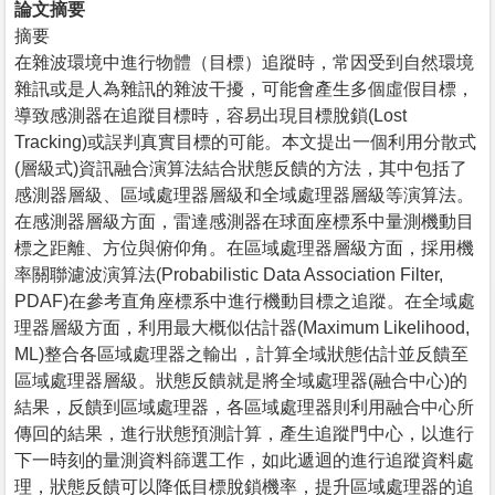
論文摘要
摘要
在雜波環境中進行物體（目標）追蹤時，常因受到自然環境
雜訊或是人為雜訊的雜波干擾，可能會產生多個虛假目標，
導致感測器在追蹤目標時，容易出現目標脫鎖(Lost
Tracking)或誤判真實目標的可能。本文提出一個利用分散式
(層級式)資訊融合演算法結合狀態反饋的方法，其中包括了
感測器層級、區域處理器層級和全域處理器層級等演算法。
在感測器層級方面，雷達感測器在球面座標系中量測機動目
標之距離、方位與俯仰角。在區域處理器層級方面，採用機
率關聯濾波演算法(Probabilistic Data Association Filter,
PDAF)在參考直角座標系中進行機動目標之追蹤。在全域處
理器層級方面，利用最大概似估計器(Maximum Likelihood,
ML)整合各區域處理器之輸出，計算全域狀態估計並反饋至
區域處理器層級。狀態反饋就是將全域處理器(融合中心)的
結果，反饋到區域處理器，各區域處理器則利用融合中心所
傳回的結果，進行狀態預測計算，產生追蹤門中心，以進行
下一時刻的量測資料篩選工作，如此遞迴的進行追蹤資料處
理，狀態反饋可以降低目標脫鎖機率，提升區域處理器的追