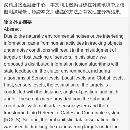
蹤精度接近融合中心。本文利用機動目標在雜波環境中之模
擬測試場景，驗證本文所建議的方法之有效性並分析結果。
論文外文摘要
Abstract
Due to the naturally environmental noises or the interfering
information came from human activities in tracking objects
under noisy conditions will result in the misjudgment of
targets or lost tracking of sensors. In this study, we
proposed a distributed information fusion algorithms with
state feedback in the clutter environments, including
algorithms of Sensor levels, Local levels and Global levels.
First, sensors levels, the estimation of the targets is
conducted with the distance, angle of position, and pitch
angle. These data were provided from the spherical
coordinate system of radar sensor system and then
transformed into Reference Cartesian Coordinate system
(RCCS). Second, the probabilistic data association filter
was used for tracking the maneuvering targets under the