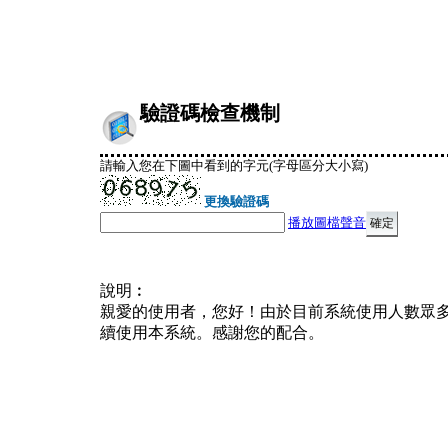
驗證碼檢查機制
請輸入您在下圖中看到的字元(字母區分大小寫)
更換驗證碼
播放圖檔聲音
說明︰
親愛的使用者，您好！由於目前系統使用人數眾
續使用本系統。感謝您的配合。