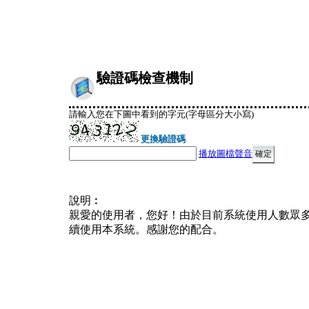
驗證碼檢查機制
請輸入您在下圖中看到的字元(字母區分大小寫)
更換驗證碼
播放圖檔聲音
說明︰
親愛的使用者，您好！由於目前系統使用人數眾
續使用本系統。感謝您的配合。