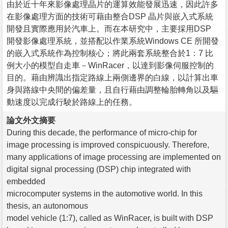
由於近十年來影像處理晶片的運算效能發展迅速，因此許多
在影像處理方面的技術可藉由整合DSP 晶片與嵌入式系統
開發且實際應用於汽車上。而在本研究中，主要採用DSP
開發影像處理系統，並搭配以作業系統Windows CE 所開發
的嵌入式系統作為控制核心；將此兩套系統整合於1：7 比
例大小的模型自走車－WinRacer，以達到影像伺服控制的
目的。藉由辨識出指定路線上兩側邊界的白線，以計算出車
身與路線中央間的偏差量，且自行藉由調整輪胎轉角以及驅
動速度以完成行駛於路線上的任務。
論文外文摘要
During this decade, the performance of micro-chip for
image processing is improved conspicuously. Therefore,
many applications of image processing are implemented on
digital signal processing (DSP) chip integrated with
embedded
microcomputer systems in the automotive world. In this
thesis, an autonomous
model vehicle (1:7), called as WinRacer, is built with DSP