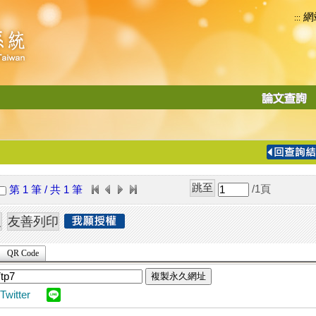
網
:::
功
能
切
換
導
覽
/1
頁
第 1 筆 / 共 1 筆
列
QR Code
複製永久網址
Twitter