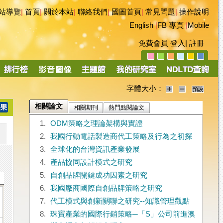
站導覽
|
首頁
|
關於本站
|
聯絡我們
|
國圖首頁
|
常見問題
|
操作說明
English
|
FB 專頁
|
Mobile
免費會員
登入
|
註冊
字體大小：
相關論文
相關期刊
熱門點閱論文
1.
ODM策略之理論架構與實證
2.
我國行動電話製造商代工策略及行為之初探
3.
全球化的台灣資訊產業發展
4.
產品協同設計模式之研究
5.
自創品牌關鍵成功因素之研究
6.
我國廠商國際自創品牌策略之研究
7.
代工模式與創新關聯之研究--知識管理觀點
8.
珠寶產業的國際行銷策略─「S」公司前進澳