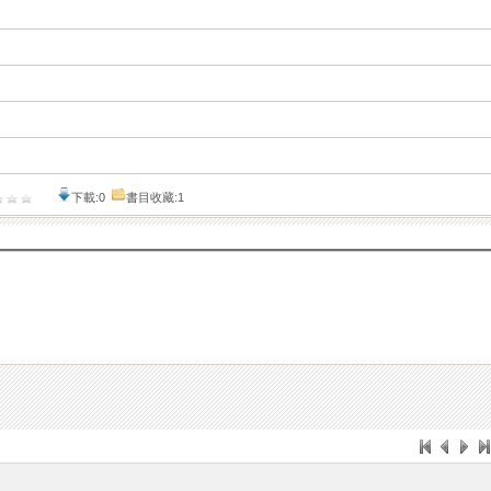
下載:0
書目收藏:1