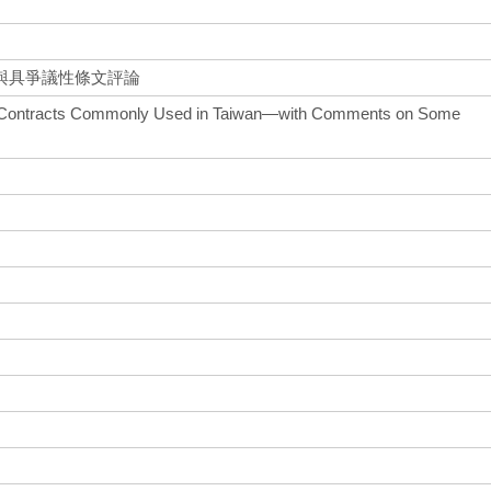
討與具爭議性條文評論
Contracts Commonly Used in Taiwan—with Comments on Some