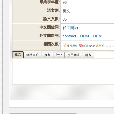
畢業學年度:
96
語文別:
英文
論文頁數:
85
中文關鍵詞:
代工契約
外文關鍵詞:
contract
、
ODM
、
OEM
相關次數:
被引用:
1
點閱:3099
評分:
推文
網路書籤
推薦
評分
引用網址
轉寄