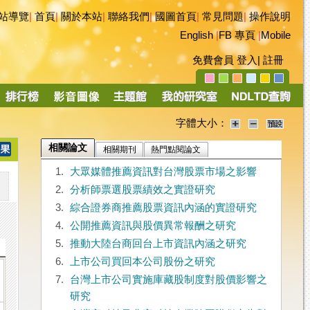
站導覽
|
首頁
|
關於本站
|
聯絡我們
|
國圖首頁
|
常見問題
|
操作說明
English
|
FB 專頁
|
Mobile
免費會員
登入
|
註冊
字體大小：
相關論文
相關期刊
熱門點閱論文
1.
大眾媒體推薦資訊對台灣股票市場之影響
2.
分析師票選股票績效之實證研究
3.
綜合證券商推薦股票資訊內涵的實證研究
4.
公開推薦資訊與股價異常報酬之研究
5.
推動大陸台商回台上市資訊內涵之研究
6.
上市公司買回本公司股份之研究
7.
台灣上市公司實施庫藏股制度對股價影響之
研究