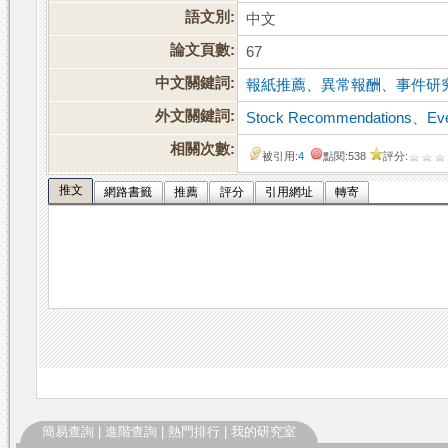
語文別:
中文
論文頁數:
67
中文關鍵詞:
報紙推薦
、
異常報酬
、
事件研
外文關鍵詞:
Stock Recommendations
、
Ev
相關次數:
被引用:
4
點閱:538
評分:
推文
網路書籤
推薦
評分
引用網址
轉寄
簡易查詢
|
進階查詢
|
熱門排行
|
我的研究室