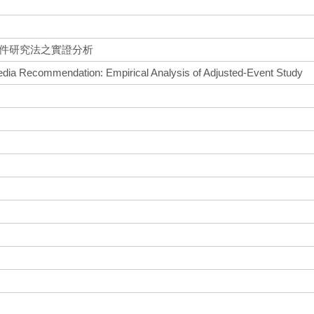
事件研究法之實證分析
edia Recommendation: Empirical Analysis of Adjusted-Event Study