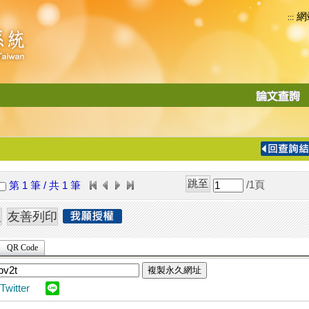
網
:::
功
能
切
換
導
覽
/1
頁
第 1 筆 / 共 1 筆
列
QR Code
複製永久網址
Twitter