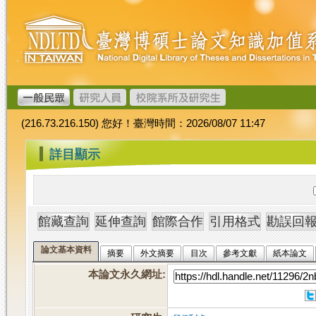
跳
臺
到
灣
主
博
要
碩
內
士
容
論
文
(216.73.216.150) 您好！臺灣時間：2026/08/07 11:47
加
值
:::
詳目顯示
系
統
論文基本資料
摘要
外文摘要
目次
參考文獻
紙本論文
本論文永久網址
: