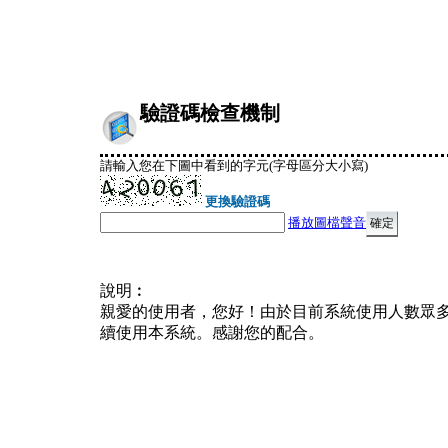
驗證碼檢查機制
請輸入您在下圖中看到的字元(字母區分大小寫)
更換驗證碼
播放圖檔聲音
說明︰
親愛的使用者，您好！由於目前系統使用人數眾
續使用本系統。感謝您的配合。