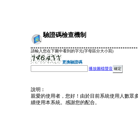
驗證碼檢查機制
請輸入您在下圖中看到的字元(字母區分大小寫)
更換驗證碼
播放圖檔聲音
說明︰
親愛的使用者，您好！由於目前系統使用人數眾
續使用本系統。感謝您的配合。