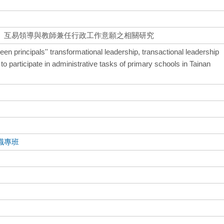
、互易領導與教師兼任行政工作意願之相關研究
een principals'' transformational leadership, transactional leadership
to participate in administrative tasks of primary schools in Tainan
職專班