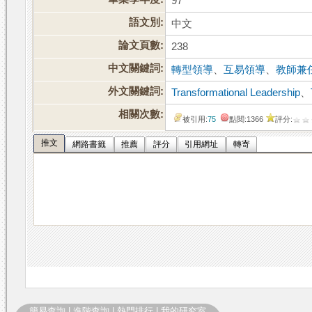
97
語文別:
中文
論文頁數:
238
中文關鍵詞:
轉型領導
、
互易領導
、
教師兼
外文關鍵詞:
Transformational Leadership
、
相關次數:
被引用:
75
點閱:1366
評分:
推文
網路書籤
推薦
評分
引用網址
轉寄
簡易查詢
|
進階查詢
|
熱門排行
|
我的研究室