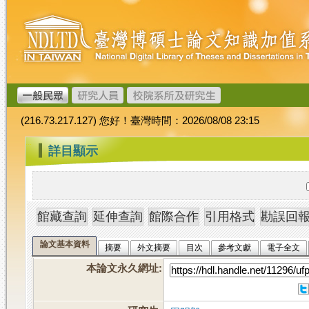
跳
臺
到
灣
主
博
要
碩
內
士
容
論
文
(216.73.217.127) 您好！臺灣時間：2026/08/08 23:15
加
值
:::
詳目顯示
系
統
論文基本資料
摘要
外文摘要
目次
參考文獻
電子全文
本論文永久網址
: