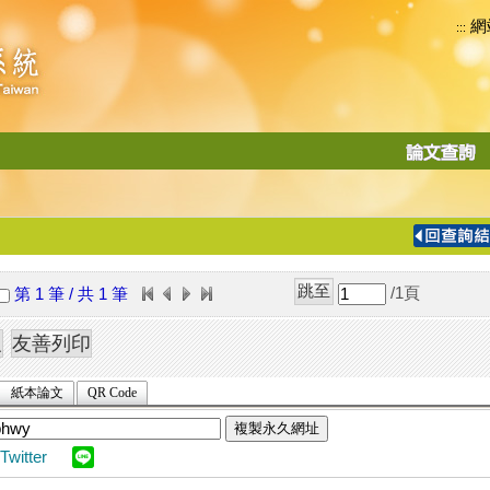
網
:::
功
能
切
換
導
覽
/1
頁
第 1 筆 / 共 1 筆
列
紙本論文
QR Code
複製永久網址
Twitter