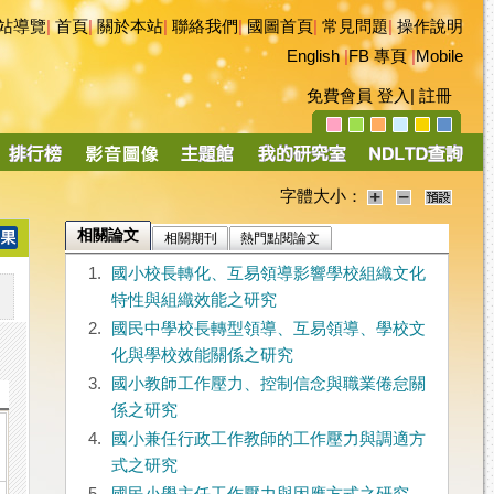
站導覽
|
首頁
|
關於本站
|
聯絡我們
|
國圖首頁
|
常見問題
|
操作說明
English
|
FB 專頁
|
Mobile
免費會員
登入
|
註冊
字體大小：
相關論文
相關期刊
熱門點閱論文
1.
國小校長轉化、互易領導影響學校組織文化
特性與組織效能之研究
2.
國民中學校長轉型領導、互易領導、學校文
化與學校效能關係之研究
3.
國小教師工作壓力、控制信念與職業倦怠關
係之研究
4.
國小兼任行政工作教師的工作壓力與調適方
式之研究