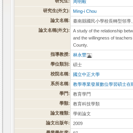
研究生:
周明毅
研究生(外文):
Ming-i Chou
論文名稱:
臺南縣國民小學校長轉型領導
論文名稱(外文):
A study of the relationship betw
and the willingness of teachers 
County.
指導教授:
林永豐
學位類別:
碩士
校院名稱:
國立中正大學
系所名稱:
教學專業發展數位學習碩士在
學門:
教育學門
學類:
教育科技學類
論文種類:
學術論文
論文出版年:
2009
畢業學年度: