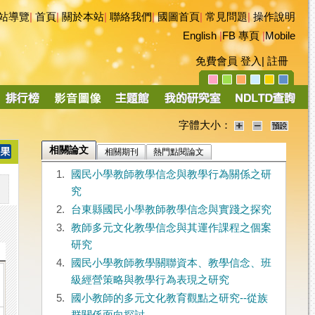
站導覽
|
首頁
|
關於本站
|
聯絡我們
|
國圖首頁
|
常見問題
|
操作說明
English
|
FB 專頁
|
Mobile
免費會員
登入
|
註冊
字體大小：
相關論文
相關期刊
熱門點閱論文
1.
國民小學教師教學信念與教學行為關係之研
究
2.
台東縣國民小學教師教學信念與實踐之探究
3.
教師多元文化教學信念與其運作課程之個案
研究
4.
國民小學教師教學關聯資本、教學信念、班
級經營策略與教學行為表現之研究
5.
國小教師的多元文化教育觀點之研究--從族