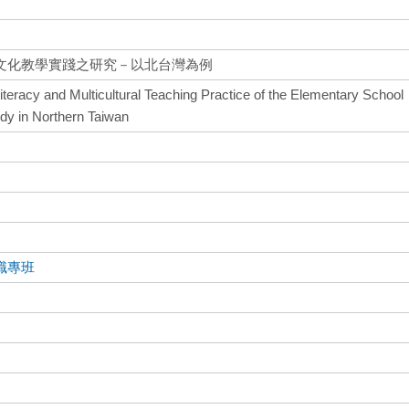
文化教學實踐之研究－以北台灣為例
Literacy and Multicultural Teaching Practice of the Elementary School
udy in Northern Taiwan
職專班