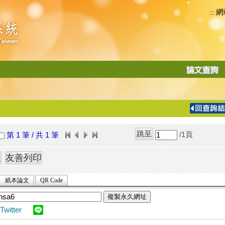
網
:::
功
能
切
換
導
覽
/1
頁
第 1 筆 / 共 1 筆
列
紙本論文
QR Code
複製永久網址
Twitter