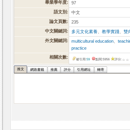
畢業學年度:
97
語文別:
中文
論文頁數:
235
中文關鍵詞:
多元文化素養
、
教學實踐
、
雙
外文關鍵詞:
multicultural education
、
teachi
practice
相關次數:
被引用:
59
點閱:5956
評分:
推文
網路書籤
推薦
評分
引用網址
轉寄