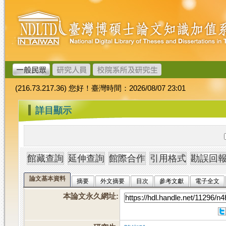
跳
臺
到
灣
主
博
要
碩
內
士
容
論
文
(216.73.217.36) 您好！臺灣時間：2026/08/07 23:01
加
值
:::
詳目顯示
系
統
論文基本資料
摘要
外文摘要
目次
參考文獻
電子全文
本論文永久網址
: