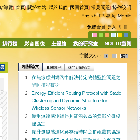
站導覽
|
首頁
|
關於本站
|
聯絡我們
|
國圖首頁
|
常見問題
|
操作說明
English
|
FB 專頁
|
Mobile
免費會員
登入
|
註冊
字體大小：
相關論文
相關期刊
熱門點閱論文
1.
在無線感測網路中解決特定物體監控問題之
醒睡排程技術
2.
Energy-Efficient Routing Protocol with Static
Clustering and Dynamic Structure for
Wireless Sensor Networks
3.
叢集無線感測網路具能源效益的負載分攤繞
徑協定
4.
提升無線感測網路存活時間之群組叢集協定