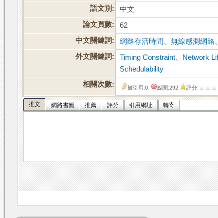
語文別:
中文
論文頁數:
62
中文關鍵詞:
網路存活時間
、
無線感測網路
外文關鍵詞:
Timing Constraint
、
Network Li
Schedulability
相關次數:
被引用:0
點閱:292
評分:
推文
網路書籤
推薦
評分
引用網址
轉寄