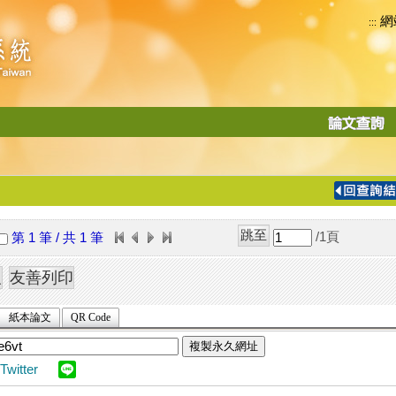
網
:::
功
能
切
換
導
覽
/1
頁
第 1 筆 / 共 1 筆
列
紙本論文
QR Code
複製永久網址
Twitter