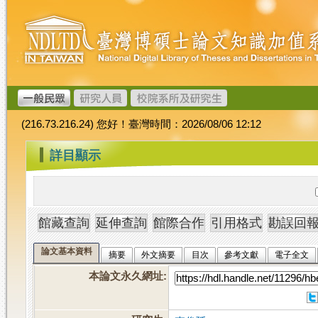
跳
臺
到
灣
主
博
要
碩
內
士
容
論
文
(216.73.216.24) 您好！臺灣時間：2026/08/06 12:12
加
值
:::
詳目顯示
系
統
論文基本資料
摘要
外文摘要
目次
參考文獻
電子全文
本論文永久網址
: